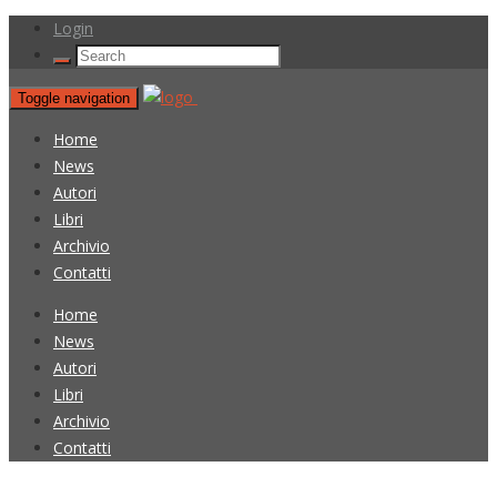
Login
Toggle navigation
Home
News
Autori
Libri
Archivio
Contatti
Home
News
Autori
Libri
Archivio
Contatti